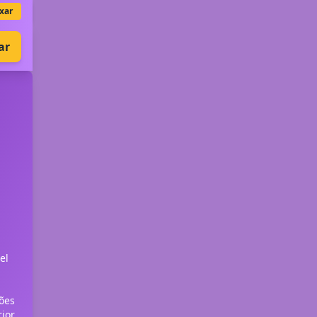
xar
ar
el
ões
rior